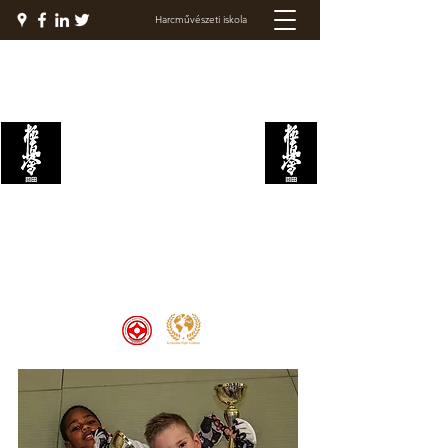
Harcművészeti iskola
KYOKUSHIN
HARCAKADÉMIA
Welcome to the Kyokushin Fight
Academy, School of Martial Arts,
Palace of Prestige, where strength
and discipline unite to create
champions 🏆