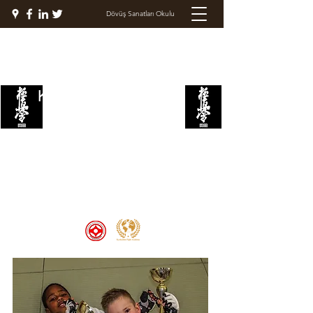
Dövüş Sanatları Okulu
KYOKUSHIN DÖVÜŞ
AKADEMİSİ
Welcome to the Kyokushin Fight
Academy, School of Martial Arts,
Palace of Prestige, where strength
and discipline unite to create
champions 🏆