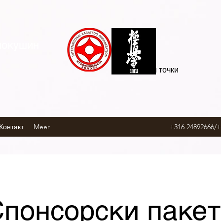
иокушин
Гледни точки
Контакт
Meer
+316 24892666/
понсорски паке