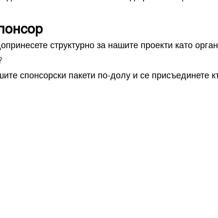
понсор
допринесете структурно за нашите проекти като орга
?
шите спонсорски пакети по-долу и се присъединете 