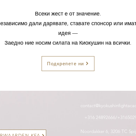
Всеки жест е от значение.
езависимо дали дарявате, ставате спонсор или има
идея —
Заедно ние носим силата на Киокушин на всички.
Подкрепете ни
contact@kyokushinfightaca
+316 24892666/+316502
Noordakker 6, 3206 TC Spij
RWAARDEN KFA