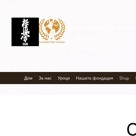
Академия по бой к
Училище по бойни
изкуства
Дом
За нас
Уроци
Нашата фондация
Shop
С