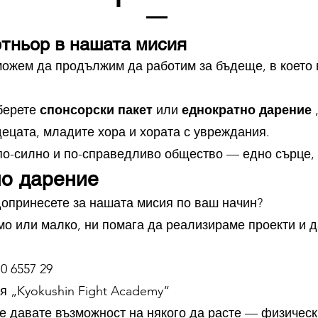
ртньор в нашата мисия
ожем да продължим да работим за бъдеще, в което 
берете
спонсорски пакет
или
еднократно дарение
,
децата, младите хора и хората с увреждания.
о-силно и по-справедливо общество — едно сърце, 
но дарение
допринесете за нашата мисия по ваш начин?
мо или малко, ни помага да реализираме проекти и 
0 6557 29
я „Kyokushin Fight Academy“
ие давате възможност на някого да расте — физически