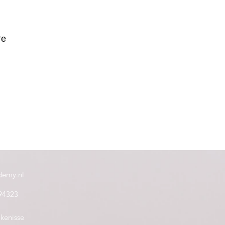
те
demy.nl
94323
kenisse