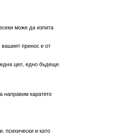
всеки може да изпита
 вашият принос е от
една цел, едно бъдеще.
да направим каратето
, психически и като