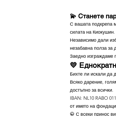
💫 Станете па
С вашата подкрепа м
силата на Киокушин.
Независимо дали из
незабавна полза за 
Заедно изграждаме п
💛 Еднократ
Бихте ли искали да 
Всяко дарение, голя
достъпно за всички.
IBAN: NL10 RABO 011
от името на фондаци
🥋 С всеки принос в