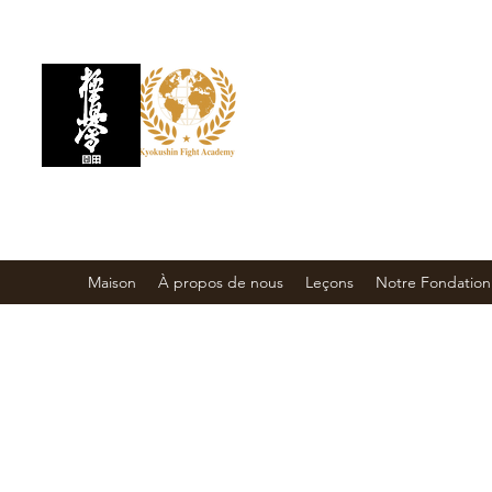
KYOKUSHIN FIGH
École d'arts
martiaux
Maison
À propos de nous
Leçons
Notre Fondation