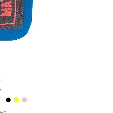
Prix
€
*
té
*