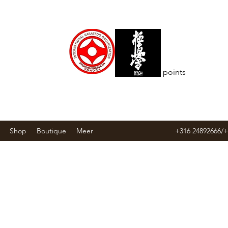
T ACADEMY
Voir les points
Shop
Boutique
Meer
+316 24892666/