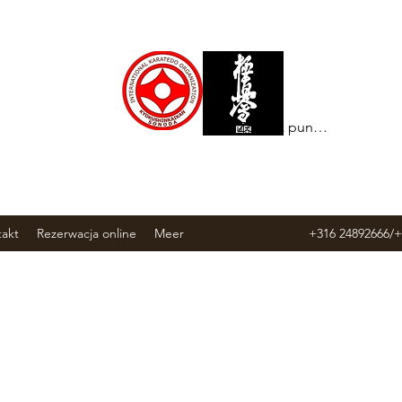
Zobacz punkty
akt
Rezerwacja online
Meer
+316 24892666/