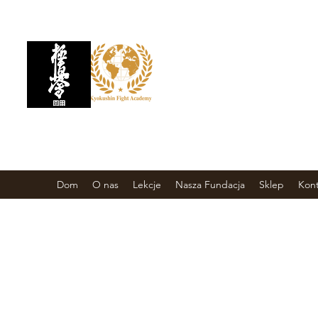
AKADEMIA WALKI
KYOKUSHIN
Szkoła sztuk walki
Dom
O nas
Lekcje
Nasza Fundacja
Sklep
Kont