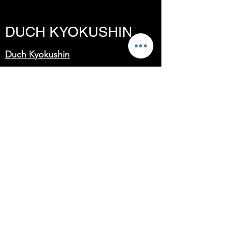
DUCH KYOKUSHIN
Duch Kyokushin
„Sercem naszego karate jest prawdziwa
walka. Bez prawdziwej walki nie ma
dowodów. Bez dowodów nie ma zaufania.
Bez zaufania nie ma szacunku. To definicja w
świecie sztuk walki”.
Filozofia Kyokushin
Trzymaj głowę nisko (skromność), oczy
wysoko (ambicja), usta na kłódkę (spokój);
bazuj na pobożności i pomagaj innym.