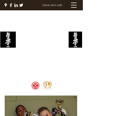
Szkoła sztuk walki
AKADEMIA WALKI
KYOKUSHIN
Welcome to the Kyokushin Fight
Academy, School of Martial Arts,
Palace of Prestige, where strength
and discipline unite to create
champions 🏆