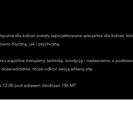
łącznie dla kobiet zostały zaprojektowane specjalnie dla kobiet, kt
no fizyczną, jak i psychiczną.
iu wspólnie trenujemy technikę, kondycję i nastawienie, a podstawą
 doświadczenie, może odkryć swoją własną siłę.
do 12:00 pod adresem Verdilaan 196 MT
contact@kyokushinfightaca
+316 24892666/+316502