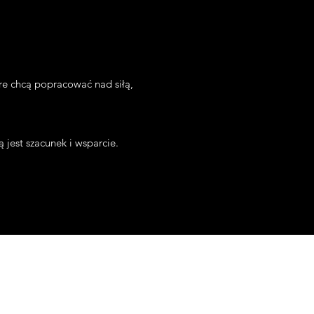
óre chcą popracować nad siłą,
 jest szacunek i wsparcie.
demy.nl
94323