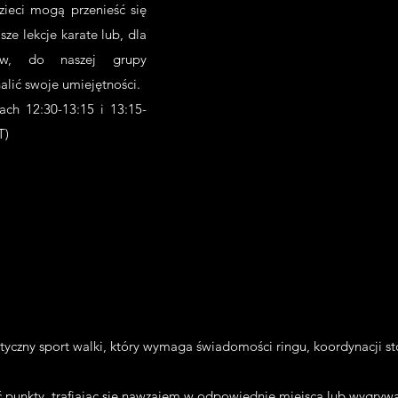
zieci mogą przenieść się
ze lekcje karate lub, dla
iów, do naszej grupy
alić swoje umiejętności.
ch 12:30-13:15 i 13:15-
T)
ktyczny sport walki, który wymaga świadomości ringu, koordynacji st
 punkty, trafiając się nawzajem w odpowiednie miejsca lub wygrywa