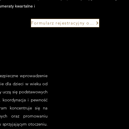
roczne znajdują się w formularzu rejestracyjnym o
umeraty
kwartalne i
Formularz rejestracyjny online
bezpieczne wprowadzenie
nie dla dzieci w wieku od
hy uczą się podstawowych
, koordynacja i pewność
ram koncentruje się na
znych oraz promowaniu
w sprzyjającym otoczeniu.