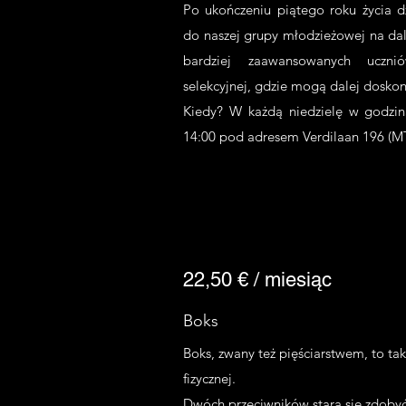
Po ukończeniu piątego roku życia d
do naszej grupy młodzieżowej na dals
bardziej zaawansowanych uczn
selekcyjnej, gdzie mogą dalej doskon
Kiedy? W każdą niedzielę w godzina
14:00 pod adresem Verdilaan 196 (M
22,50 € / miesiąc
Boks
Boks, zwany też pięściarstwem, to ta
fizycznej.
Dwóch przeciwników stara się zdobyć