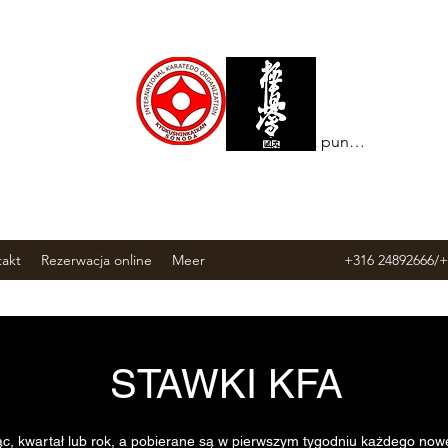
Zobacz punkty
akt
Rezerwacja online
Meer
+316 24892666/
STAWKI KFA
c, kwartał lub rok, a pobierane są w pierwszym tygodniu każdego now