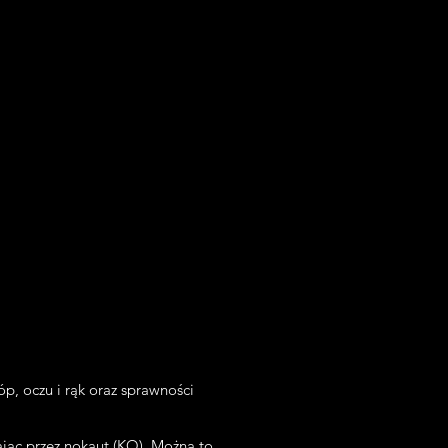
óp, oczu i rąk oraz sprawności
jąc przez nokaut (KO). Można to