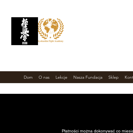
AKADEMIA WALKI
KYOKUSHIN
Szkoła sztuk walki
Dom
O nas
Lekcje
Nasza Fundacja
Sklep
Kont
Płatności można dokonywać co miesią