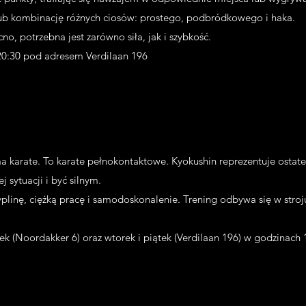
lub kombinację różnych ciosów: prostego, podbródkowego i haka.
o, potrzebna jest zarówno siła, jak i szybkość.
20:30 pod adresem Verdilaan 196
rma karate. To karate pełnokontaktowe. Kyokushin reprezentuje osta
 sytuacji i być silnym.
plinę, ciężką pracę i samodoskonalenie. Trening odbywa się w stroju k
ek (Noordakker 6) oraz wtorek i piątek (Verdilaan 196) w godzinach 