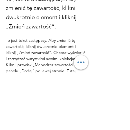
zmienić tę zawartość, kliknij
dwukrotnie element i kliknij
„Zmień zawartość”.
To jest tekst zastępczy. Aby zmienić tę 
zawartość, kliknij dwukrotnie element i 
kliknij „Zmień zawartość”. Chcesz wyświetlić 
i zarządzać wszystkimi swoimi kolekcjami? 
Kliknij przycisk „Menedżer zawartości” w 
panelu „Dodaj” po lewej stronie. Tutaj 
możesz wprowadzać zmiany w zawartości, 
dodawać nowe pola, tworzyć strony 
dynamiczne i nie tylko.
Twoja kolekcja jest już skonfigurowana z 
polami i treścią. Dodaj własną treść lub 
zaimportuj ją z pliku CSV. Dodaj pola dla 
dowolnego typu treści, które chcesz 
wyświetlić, takiego jak tekst sformatowany, 