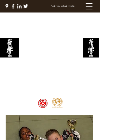
Szkoła sztuk walki
AKADEMIA WALKI
KYOKUSHIN
Welcome to the Kyokushin Fight
Academy, School of Martial Arts,
Palace of Prestige, where strength
and discipline unite to create
champions 🏆