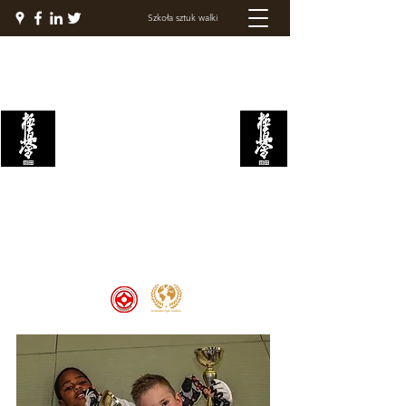
Szkoła sztuk walki
AKADEMIA WALKI
KYOKUSHIN
Welcome to the Kyokushin Fight
Academy, School of Martial Arts,
Palace of Prestige, where strength
and discipline unite to create
champions 🏆