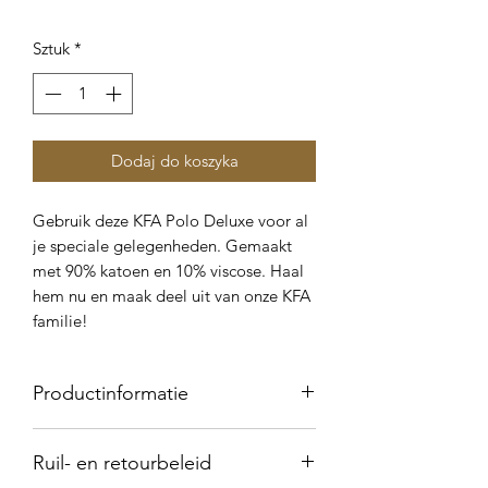
Sztuk
*
Dodaj do koszyka
Gebruik deze KFA Polo Deluxe voor al
je speciale gelegenheden. Gemaakt
met 90% katoen en 10% viscose. Haal
hem nu en maak deel uit van onze KFA
familie!
Productinformatie
180 g/m²
Ruil- en retourbeleid
100% Katoen (Heather Grey: 90%
Katoen / 10% Viscose)