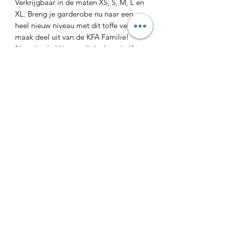
Verkrijgbaar in de maten XS, S, M, L en
XL. Breng je garderobe nu naar een
heel nieuw niveau met dit toffe vest en
maak deel uit van de KFA Familie!
Naambedrukking op linkerborsthelft
apart mogelijk voor slechts 5 euro!
Productinformatie
250 g/m²
100% Polyester
40 °C wasbaar
Zijzakken met rits
Ruil- en retourbeleid
Wilt u uw product ruilen? Dat is
Transportinformatie
helemaal geen probleem. U kunt
hiervoor contact opnemen met