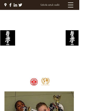
Szkoła sztuk walki
AKADEMIA WALKI
KYOKUSHIN
Welcome to the Kyokushin Fight
Academy, School of Martial Arts,
Palace of Prestige, where strength
and discipline unite to create
champions 🏆