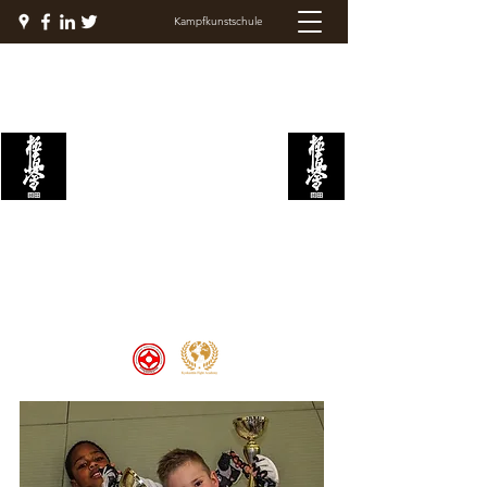
Kampfkunstschule
KYOKUSHIN
KAMPFAKADEMIE
Welcome to the Kyokushin Fight
Academy, School of Martial Arts,
Palace of Prestige, where strength
and discipline unite to create
champions 🏆