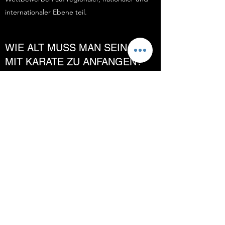
internationaler Ebene teil.
WIE ALT MUSS MAN SEIN, UM
MIT KARATE ZU ANFANGEN?
In unserem Dojo gilt ein Mindestalter von 4
Jahren. Sollte Ihr Kind jünger sein, aber aktiv
am Training teilnehmen, können wir (nach
Absprache mit dem Trainer) eine Aufnahme in
Betracht ziehen.
BRAUCHE ICH VERBÄNDE UND
BOXHANDSCHUHE ZUM
BOXEN?
Für eine Probestunde ist dies nicht