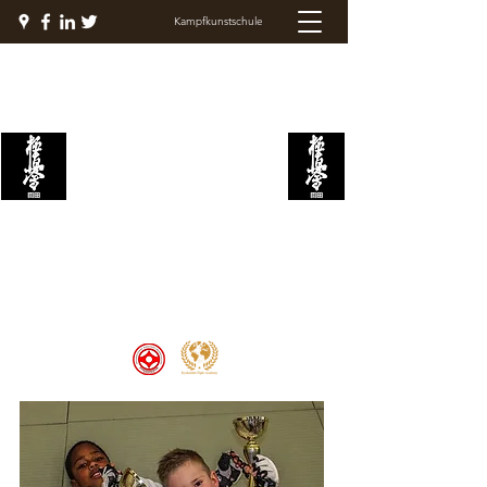
Kampfkunstschule
KYOKUSHIN
KAMPFAKADEMIE
Welcome to the Kyokushin Fight
Academy, School of Martial Arts,
Palace of Prestige, where strength
and discipline unite to create
champions 🏆