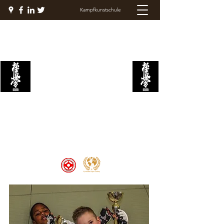
Kampfkunstschule
KYOKUSHIN
KAMPFAKADEMIE
Welcome to the Kyokushin Fight
Academy, School of Martial Arts,
Palace of Prestige, where strength
and discipline unite to create
champions 🏆