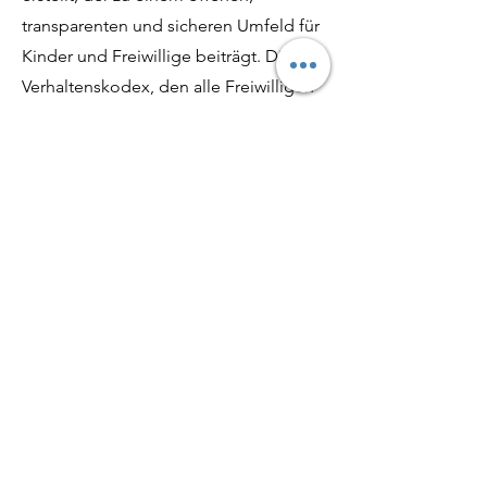
transparenten und sicheren Umfeld für
Kinder und Freiwillige beiträgt. Dieser
Verhaltenskodex, den alle Freiwilligen
unterzeichnen, legt die Regeln für
akzeptables Verhalten fest und
beschreibt, wie mit sexuell
unangemessenem Verhalten
umzugehen ist. Der Verhaltenskodex
ist hier verfügbar.
RICHTLINIE GEGEN MOBBING
Absichtserklärung bezüglich unerwünschten Verhaltens