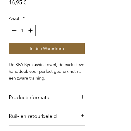
Preis
16,95 €
Anzahl
*
In den Warenkorb
De KFA Kyokushin Towel, de exclusieve
handdoek voor perfect gebruik net na
een zware training.
Productinformatie
Één kant gemaakt van 100%
Ruil- en retourbeleid
polyester, één kant gemaakt van
100% katoen
Wilt u uw product ruilen? Dat is
Afmeting: 50 x 100 cm