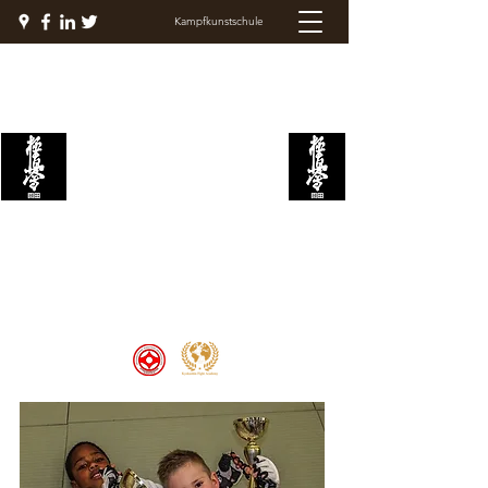
Kampfkunstschule
KYOKUSHIN
KAMPFAKADEMIE
Welcome to the Kyokushin Fight
Academy, School of Martial Arts,
Palace of Prestige, where strength
and discipline unite to create
champions 🏆