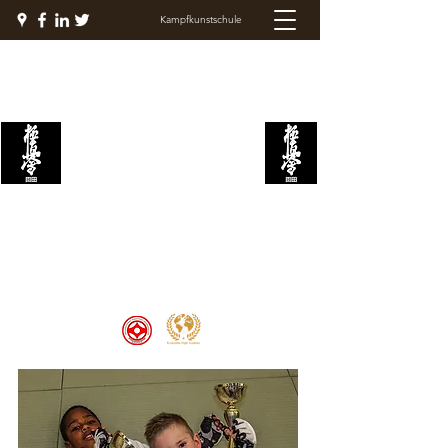
Kampfkunstschule
KYOKUSHIN
KAMPFAKADEMIE
Welcome to the Kyokushin Fight
Academy, School of Martial Arts,
Palace of Prestige, where strength
and discipline unite to create
champions 🏆