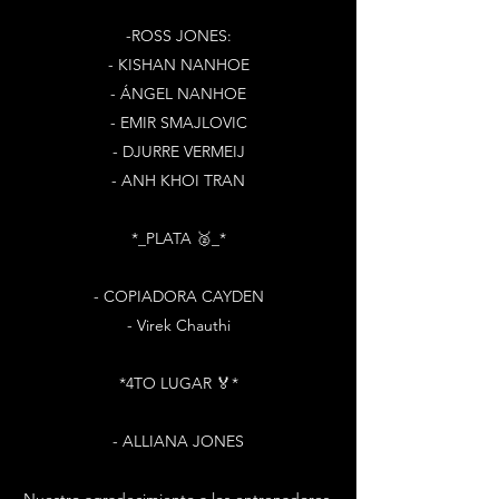
-ROSS JONES:
- KISHAN NANHOE
- ÁNGEL NANHOE
- EMIR SMAJLOVIC
- DJURRE VERMEIJ
- ANH KHOI TRAN
*_PLATA 🥈_*
- COPIADORA CAYDEN
- Virek Chauthi
*4TO LUGAR 🏅*
- ALLIANA JONES
Nuestro agradecimiento a los entrenadores,