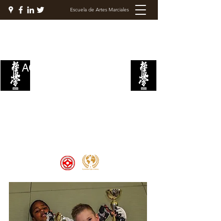
Escuela de Artes Marciales
ACADEMIA DE LUCHA
KYOKUSHIN
Welcome to the Kyokushin Fight
Academy, School of Martial Arts,
Palace of Prestige, where strength
and discipline unite to create
champions 🏆