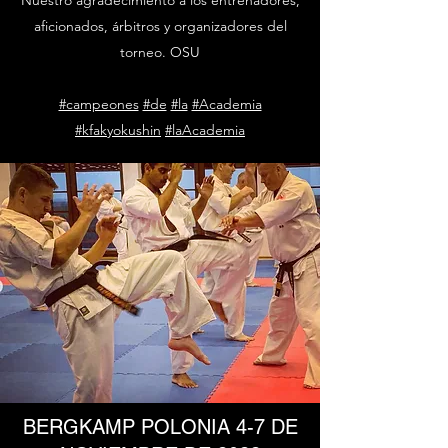
aficionados, árbitros y organizadores del
torneo. OSU
#campeones
#de
#la
#Academia
#kfakyokushin
#laAcademia
BERGKAMP POLONIA 4-7 DE