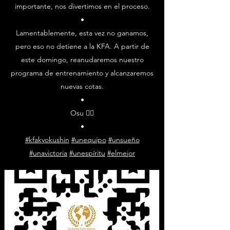
importante, nos divertimos en el proceso.
•
Lamentablemente, esta vez no ganamos,
pero eso no detiene a la KFA. A partir de
este domingo, reanudaremos nuestro
programa de entrenamiento y alcanzaremos
nuevas cotas.
•
Osu ✊🏼
•
#kfakyokushin
#unequipo
#unsueño
#unavictoria
#unespíritu
#elmejor