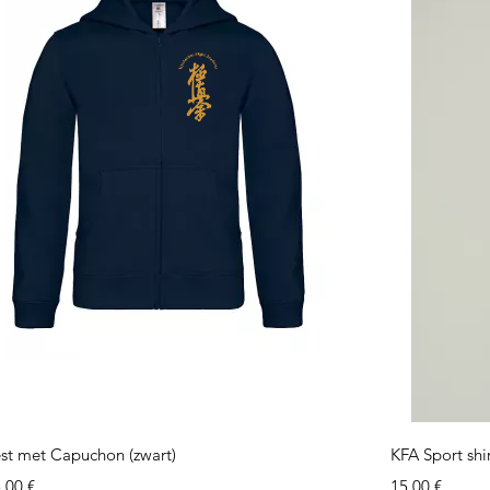
Vista rápida
st met Capuchon (zwart)
KFA Sport shi
ecio
Precio
,00 €
15,00 €