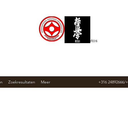
CHA
Ver puntos
ón
Zoekresultaten
Meer
+316 24892666/