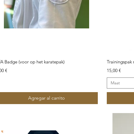
Vista rápida
A Badge (voor op het karatepak)
Trainingspak 
ecio
Precio
00 €
15,00 €
Maat
Agregar al carrito