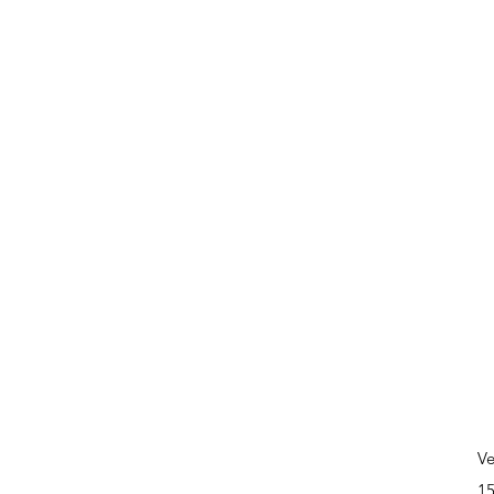
Ve
Pr
15