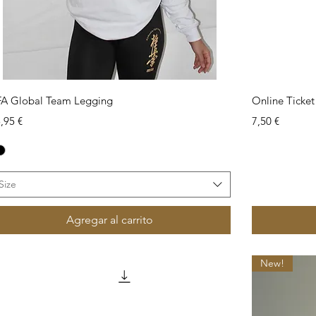
Vista rápida
FA Global Team Legging
Online Ticke
ecio
Precio
,95 €
7,50 €
Size
Agregar al carrito
New!