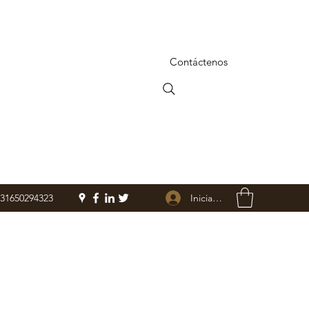
Contáctenos
Iniciar sesión
+31650294323