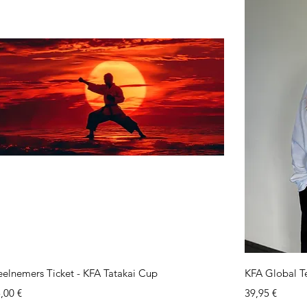
Vista rápida
elnemers Ticket - KFA Tatakai Cup
KFA Global T
ecio
Precio
,00 €
39,95 €