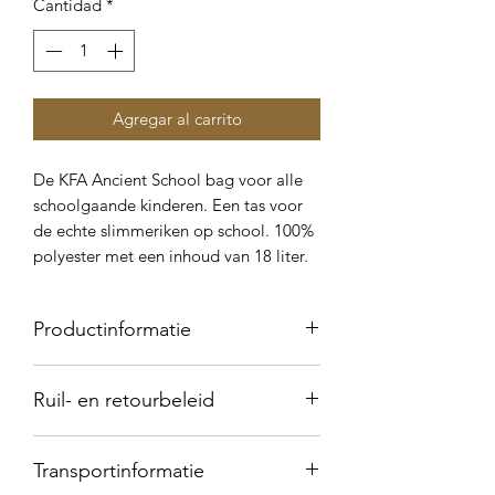
Cantidad
*
Agregar al carrito
De KFA Ancient School bag voor alle
schoolgaande kinderen. Een tas voor
de echte slimmeriken op school. 100%
polyester met een inhoud van 18 liter.
Productinformatie
- 100% Polyester (600D)
Ruil- en retourbeleid
- handvat
- hoofdcompartiment met rits
Wilt u uw product ruilen? Dat is
- voorvak met rits
Transportinformatie
helemaal geen probleem. U kunt
- gestoffeerd rugpaneel