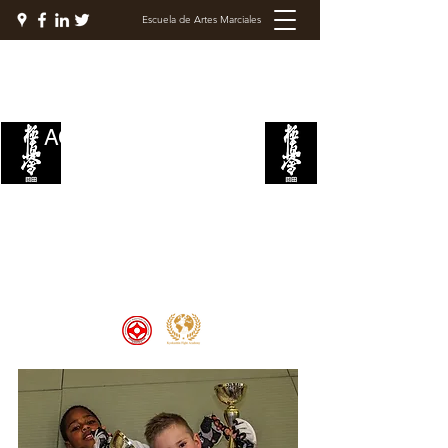
Escuela de Artes Marciales
ACADEMIA DE LUCHA
KYOKUSHIN
Welcome to the Kyokushin Fight
Academy, School of Martial Arts,
Palace of Prestige, where strength
and discipline unite to create
champions 🏆