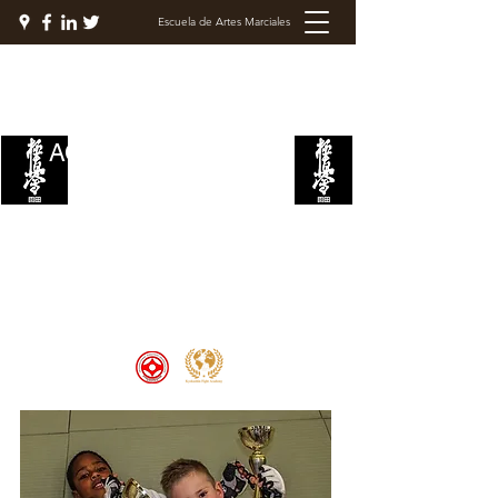
Escuela de Artes Marciales
ACADEMIA DE LUCHA
KYOKUSHIN
Welcome to the Kyokushin Fight
Academy, School of Martial Arts,
Palace of Prestige, where strength
and discipline unite to create
champions 🏆