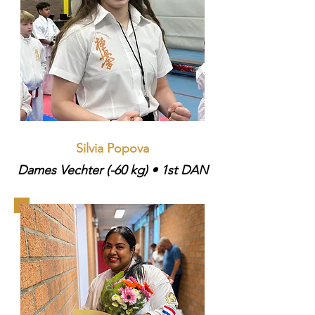
Silvia Popova​
Dames Vechter (-60 kg) • 1st DAN