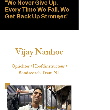
"We Never Give Up,
Every Time We Fall, We
Get Back Up Stronger."
Vijay Nanhoe
Oprichter • Hoofdinstructeur •
Bondscoach Team NL