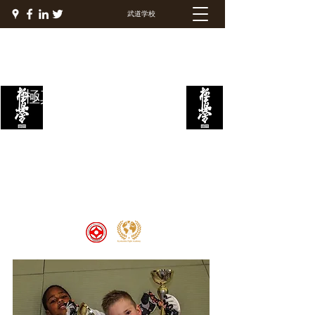
武道学校
極真ファイトアカデミー
Welcome to the Kyokushin Fight
Academy, School of Martial Arts,
Palace of Prestige, where strength
and discipline unite to create
champions 🏆