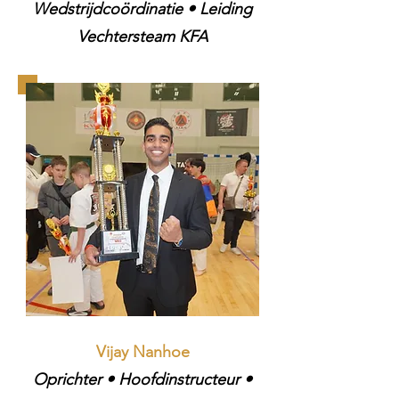
Wedstrijdcoördinatie • Leiding
Vechtersteam KFA​
Vijay Nanhoe​
Oprichter • Hoofdinstructeur ​•