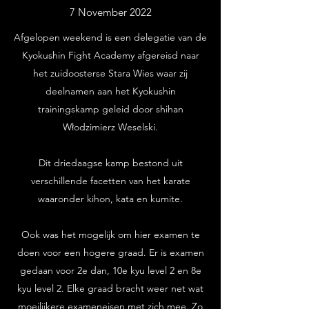
7 November 2022
Afgelopen weekend is een delegatie van de
Kyokushin Fight Academy afgereisd naar
het zuidoosterse Stara Wies waar zij
deelnamen aan het Kyokushin
trainingskamp geleid door shihan
Włodzimierz Weselski.
Dit driedaagse kamp bestond uit
verschillende facetten van het karate
waaronder kihon, kata en kumite.
Ook was het mogelijk om hier examen te
doen voor een hogere graad. Er is examen
gedaan voor 2e dan, 10e kyu level 2 en 8e
kyu level 2. Elke graad bracht weer net wat
moeilijkere exameneisen met zich mee. Zo