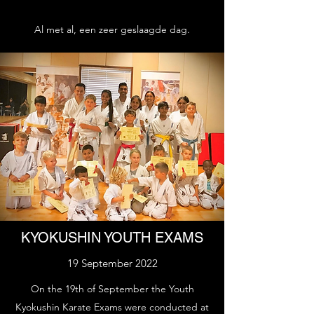
Al met al, een zeer geslaagde dag.
KYOKUSHIN YOUTH EXAMS
19 September 2022
On the 19th of September the Youth
Kyokushin Karate Exams were conducted at