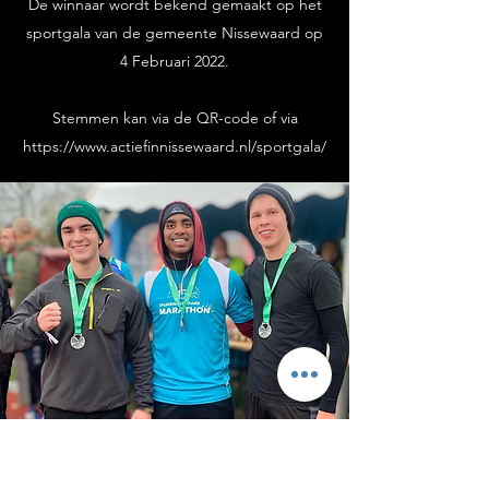
De winnaar wordt bekend gemaakt op het
sportgala van de gemeente Nissewaard op
4 Februari 2022.
Stemmen kan via de QR-code of via
https://www.actiefinnissewaard.nl/sportgala/
SPIJKENISSE-SPARK