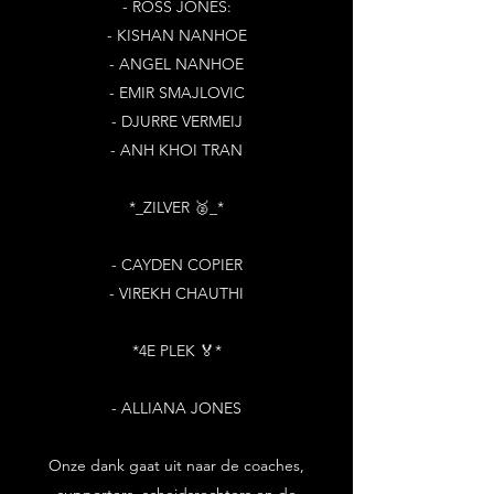
- ROSS JONES:
- KISHAN NANHOE
- ANGEL NANHOE
- EMIR SMAJLOVIC
- DJURRE VERMEIJ
- ANH KHOI TRAN
*_ZILVER 🥈_*
- CAYDEN COPIER
- VIREKH CHAUTHI
*4E PLEK 🏅*
- ALLIANA JONES
Onze dank gaat uit naar de coaches,
supporters, scheidsrechters en de