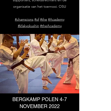
organisatie van het toernooi. OSU
#champions
#of
#the
#Academy
#kfakyokushin
#theAcademy
BERGKAMP POLEN 4-7
NOVEMBER 2022