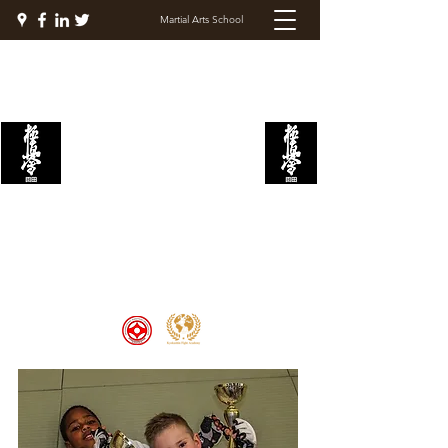
Martial Arts School
KYOKUSHIN FIGHT
ACADEMY
Welcome to the Kyokushin Fight
Academy, School of Martial Arts,
Palace of Prestige, where strength
and discipline unite to create
champions 🏆