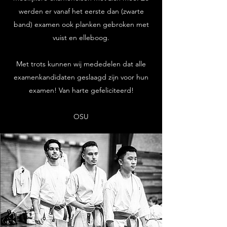
werden er vanaf het eerste dan (zwarte
band) examen ook planken gebroken met
vuist en elleboog.
Met trots kunnen wij mededelen dat alle
examenkandidaten geslaagd zijn voor hun
examen! Van harte gefeliciteerd!
OSU