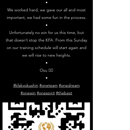
•
We worked hard, we gave our all and most
important, we had some fun in the process.
•
Unfortunately no win for us this time, but
that doesn’t stop the KFA. From this Sunday
on our training schedule will start again and
we will rise to new heights.
•
Osu ✊🏼
•
#kfakyokushin
#oneteam
#onedream
#onewin
#onespirit
#thebest