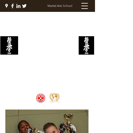
Martial Arts School
KYOKUSHIN FIGHT
ACADEMY
Welcome to the Kyokushin Fight
Academy, School of Martial Arts,
Palace of Prestige, where strength
and discipline unite to create
champions 🏆