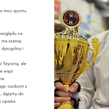
 w moc sportu,
z względu na
, ma szansę
dyscypliny i
 fizyczną, ale
e więzi
żne
iając osobom z
o, dążymy do
i opieka