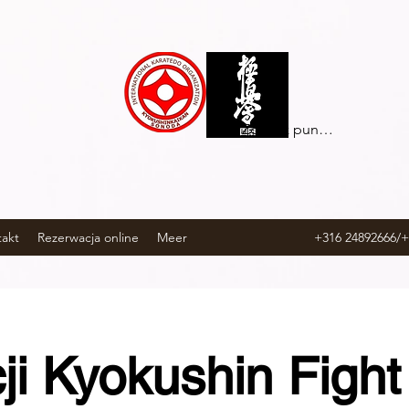
Zobacz punkty
akt
Rezerwacja online
Meer
+316 24892666/
ji Kyokushin Figh