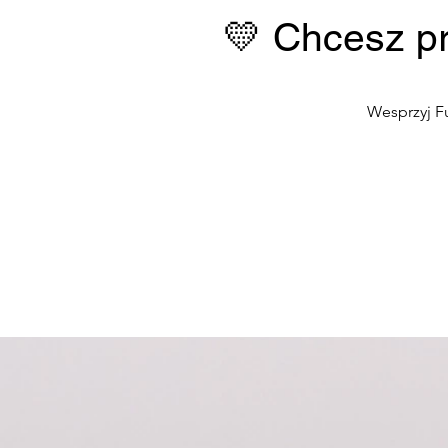
💛 Chcesz prz
Wesprzyj F