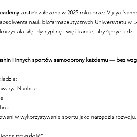
 Academy
została założona w 2025 roku przez Vijaya Nan
absolwenta nauk biofarmaceutycznych Uniwersytetu w Le
rzystała siłę, dyscyplinę i więź karate, aby łączyć ludzi.
ushin i innych sportów samoobrony każdemu — bez wzg
kładzie:
shwarya Nanhoe
oe
nhoe
wani w wykorzystywanie sportu jako narzędzia rozwoju, 
 jedna przyszłość”.