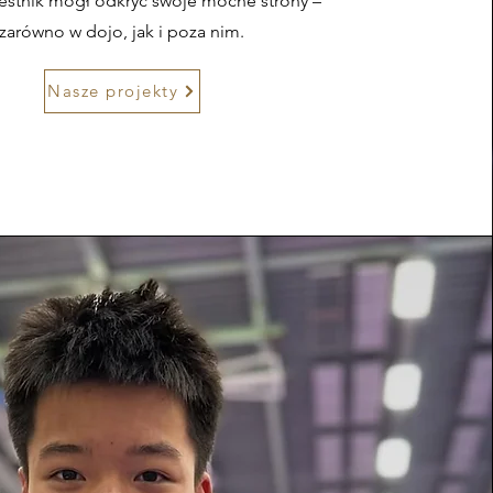
estnik mógł odkryć swoje mocne strony –
zarówno w dojo, jak i poza nim.
Nasze projekty