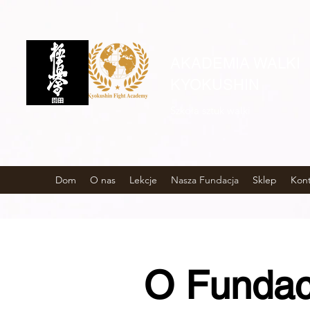
AKADEMIA WALKI
KYOKUSHIN
Szkoła sztuk walki
Dom
O nas
Lekcje
Nasza Fundacja
Sklep
Kont
O Fundac