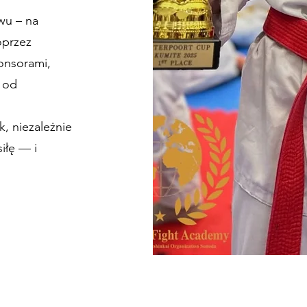
wu – na
oprzez
ponsorami,
ę od
, niezależnie
iłę — i