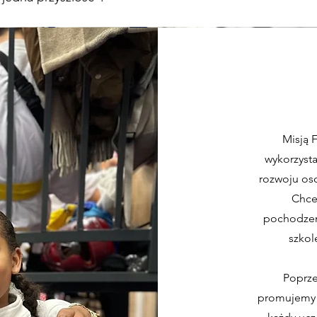
Misją 
wykorzysta
rozwoju oso
Chce
pochodzeni
szkol
Poprze
promujemy s