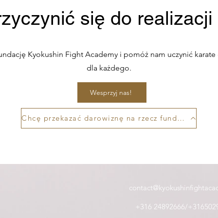
yczynić się do realizacji
undację Kyokushin Fight Academy i pomóż nam uczynić karat
dla każdego.
Wesprzyj nas!
Chcę przekazać darowiznę na rzecz fundacji!
contact@kyokushinfightaca
+316 24892666/+316502