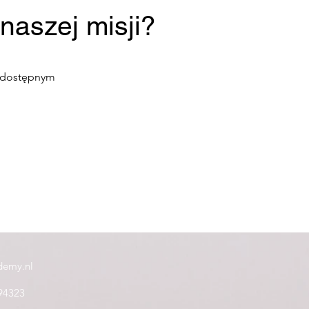
 naszej misji?
e dostępnym
demy.nl
94323