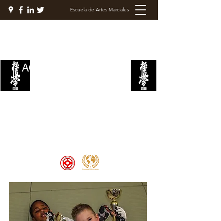
Escuela de Artes Marciales
ACADEMIA DE LUCHA
KYOKUSHIN
Welcome to the Kyokushin Fight
Academy, School of Martial Arts,
Palace of Prestige, where strength
and discipline unite to create
champions 🏆