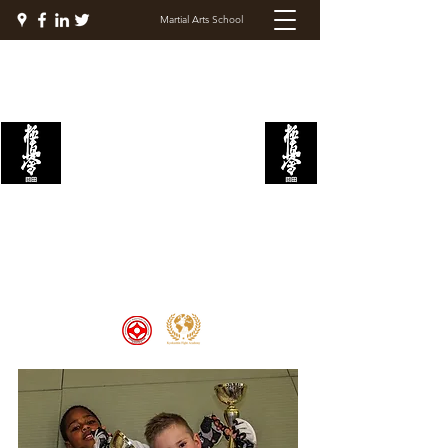
Martial Arts School
KYOKUSHIN FIGHT
ACADEMY
Welcome to the Kyokushin Fight
Academy, School of Martial Arts,
Palace of Prestige, where strength
and discipline unite to create
champions 🏆