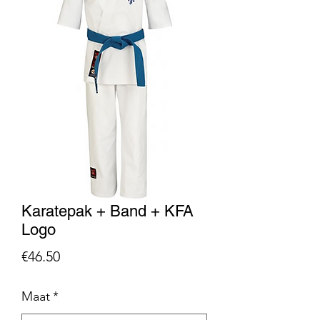
Karatepak + Band + KFA
Logo
Price
€46.50
Maat
*