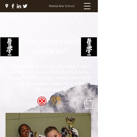
Martial Arts School
KYOKUSHIN FIGHT
ACADEMY
Welcome to the Kyokushin Fight
Academy, School of Martial Arts,
Palace of Prestige, where strength
and discipline unite to create
champions 🏆