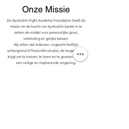
Onze Missie
De Kyokushin Fight Academy Foundation heeft als
missie om de kracht van Kyokushin-karate in te
zetten als middel voor persoonlijke groei,
verbinding en gelijke kansen.
Wij willen dat iedereen, ongeacht leeftijd,
achtergrond of financiële situatie, de mogelijkheid
krijgt om te trainen, te leren en te groeien binnen
een veilige en inspirerende omgeving.
Door middel van sport, onderwijs en
maatschappelijke projecten stimuleren wij respect,
discipline en zelfvertrouwen, zodat iedere
deelnemer zijn of haar eigen kracht leert ontdekken
— zowel binnen als buiten de dojo.
Onze Projecten
💛 Wil jij bijdragen aan