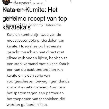
Alle blogposts
Jan 10, 2023
2 min read
Kata en Kumite: Het
Nieuwsbrieven
geheime recept van top
Gedichten
Impact of The Academy - Interviews
karateka's
Kata en kumite zijn twee van de 
meest essentiële onderdelen van 
karate. Hoewel ze op het eerste 
gezicht misschien niet direct met 
elkaar verbonden lijken, hebben ze 
een sterk verband met elkaar. Kata is 
een van de basisonderdelen van 
karate en is een serie van 
voorgeschreven bewegingen die de 
student moet uitvoeren. Kumite is 
het sparren tegen een partner en 
het toepassen van technieken die 
worden geleerd in kata.