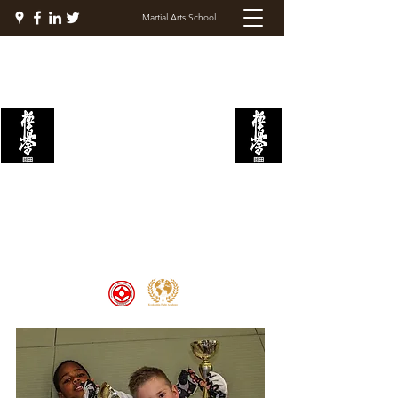
Martial Arts School
KYOKUSHIN FIGHT
ACADEMY
Welcome to the Kyokushin Fight
Academy, School of Martial Arts,
Palace of Prestige, where strength
and discipline unite to create
champions 🏆