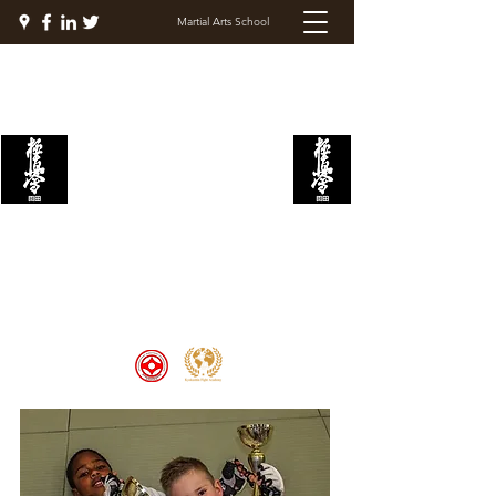
Martial Arts School
KYOKUSHIN FIGHT
ACADEMY
Welcome to the Kyokushin Fight
Academy, School of Martial Arts,
Palace of Prestige, where strength
and discipline unite to create
champions 🏆