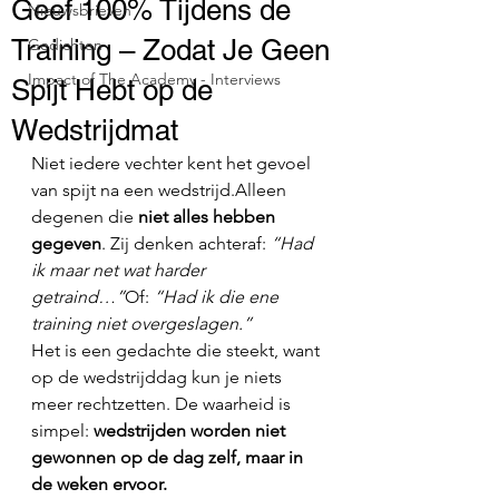
Geef 100% Tijdens de
Nieuwsbrieven
Training – Zodat Je Geen
Gedichten
Impact of The Academy - Interviews
Spijt Hebt op de
Wedstrijdmat
Niet iedere vechter kent het gevoel 
van spijt na een wedstrijd.Alleen 
degenen die 
niet alles hebben 
gegeven
. Zij denken achteraf: 
“Had 
ik maar net wat harder 
getraind…”
Of: 
“Had ik die ene 
training niet overgeslagen.”
Het is een gedachte die steekt, want 
op de wedstrijddag kun je niets 
meer rechtzetten. De waarheid is 
simpel: 
wedstrijden worden niet 
gewonnen op de dag zelf, maar in 
de weken ervoor.