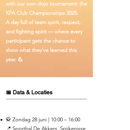
with our own dojo tournament: the
KFA Club Championships 2025.
A day full of team spirit, respect,
and fighting spirit — where every
participant gets the chance to
show what they've learned this
year. 💪
📅 Data & Locaties
🥋 Zondag 28 juni | 10:00 – 16:00
📍 Sporthal De Akkers, Spijkenisse