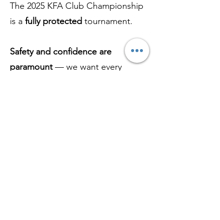
The 2025 KFA Club Championship
is a
fully protected
tournament.
Safety and confidence are
paramount
— we want every
participant to experience the
tatami with joy, pride, and
maximum protection.
To participate, it is mandatory that
each fighter has the appropriate
protective equipment:
👶 Youth (up to 17 years):
🥋 Helmet
🥊 Gloves
🦵 Shin guards