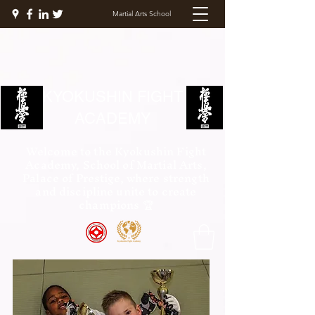
Martial Arts School
KYOKUSHIN FIGHT
ACADEMY
Welcome to the Kyokushin Fight
Academy, School of Martial Arts,
Palace of Prestige, where strength
and discipline unite to create
champions 🏆