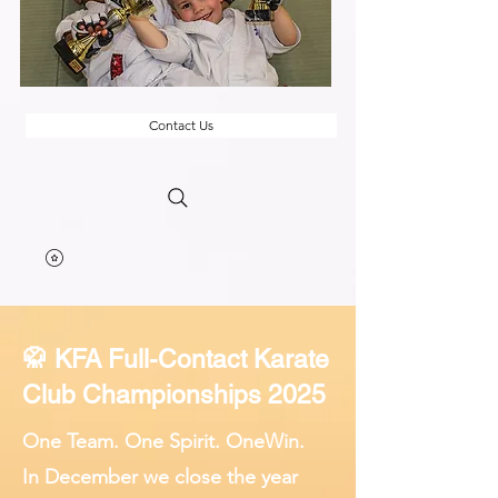
Contact Us
🥋 KFA Full-Contact Karate
Club Championships 2025
One Team. One Spirit. OneWin.
In December we close the year